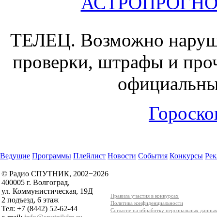
АСТРОПРОГНОЗ 
ТЕЛЕЦ.
Возможно наруш
проверки, штрафы и проч
официальны
Гороскоп
Ведущие
Программы
Плейлист
Новости
События
Конкурсы
Рек
© Радио СПУТНИК, 2002−2026
400005 г. Волгоград,
ул. Коммунистическая, 19Д
Правила участия в конкурсах
2 подъезд, 6 этаж
Политика конфиденциальности
Тел: +7 (8442) 52-62-44
Согласие на обработку персональных данны