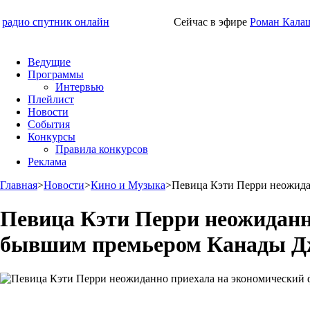
радио спутник онлайн
Сейчас в эфире
Роман Кала
Ведущие
Программы
Интервью
Плейлист
Новости
События
Конкурсы
Правила конкурсов
Реклама
Главная
>
Новости
>
Кино и Музыка
>
Певица Кэти Перри неожида
Певица Кэти Перри неожиданно
бывшим премьером Канады Д