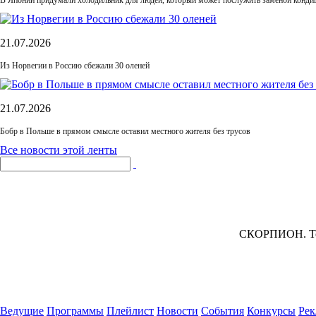
В Японии придумали холодильник для людей, который может послужить заменой конди
21.07.2026
Из Норвегии в Россию сбежали 30 оленей
21.07.2026
Бобр в Польше в прямом смысле оставил местного жителя без трусов
Все новости этой ленты
СКОРПИОН.
То
Ведущие
Программы
Плейлист
Новости
События
Конкурсы
Рек